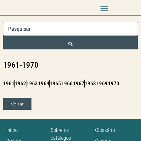
Música em cena
1961-1970
1961
1962
1963
1964
1965
1966
1967
1968
1969
1970
Voltar
Início
Sobre os
Glossário
catálogos