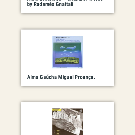
by Radamés Gnattali
Alma Gaúcha Miguel Proença.