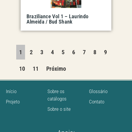
Braziliance Vol 1 – Laurindo
Almeida / Bud Shank
1
2
3
4
5
6
7
8
9
10
11
Próximo
Início
Sobre os
Glossário
catálogos
Projeto
Contato
Sobre o site