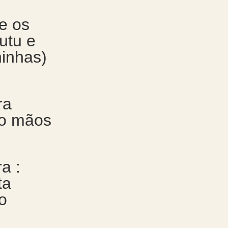
e os
utu e
ninhas)
ra
ro mãos
a :
ta
o