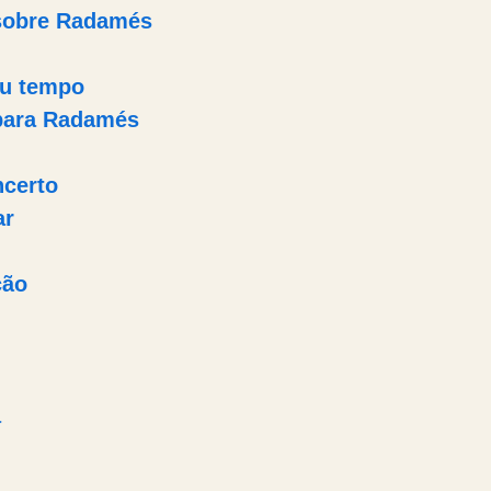
sobre Radamés
u tempo
para Radamés
ncerto
ar
ção
a