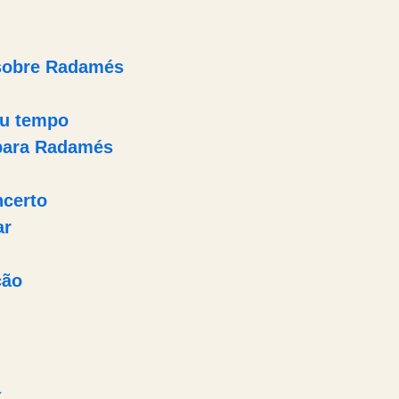
sobre Radamés
u tempo
para Radamés
ncerto
ar
ção
a