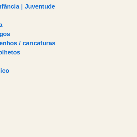
Infância | Juventude
a
igos
enhos / caricaturas
olhetos
ico