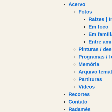
Acervo
Fotos
Raízes | 
Em foco
Em famíli
Entre am
Pinturas / des
Programas / f
Memória
Arquivo temát
Partituras
Vídeos
Recortes
Contato
Radamés