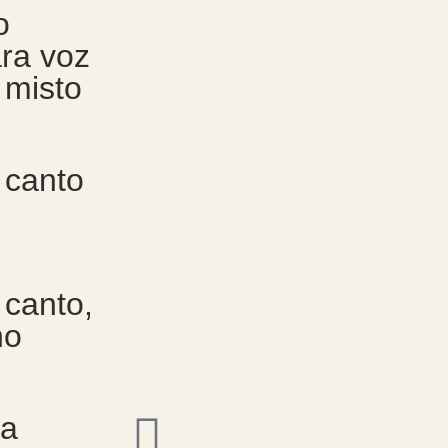
o
ara voz
 misto
 canto
 canto,
no
ra