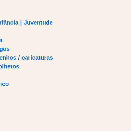
Infância | Juventude
a
igos
enhos / caricaturas
olhetos
ico