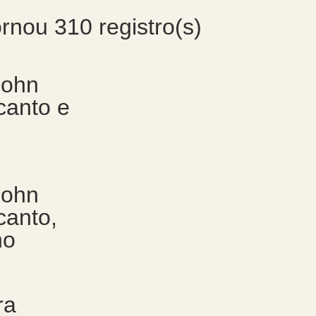
ornou
310
registro(s)
John
 canto e
John
canto,
no
ra