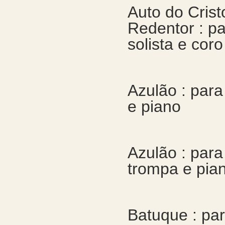
Auto do Crist
Redentor : p
solista e coro
Azulão : para
e piano
Azulão : para
trompa e pia
Batuque : pa