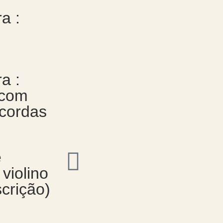
a :
a :
 com
 cordas
e
 violino
scrição)