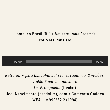
Jornal do Brasil (RJ) >
Um sarau para Radamés
Por Mara Cabalero
Tocador
00:00
00:00
de
áudio
Retratos – para bandolim solista, cavaquinho, 2 violões,
violão 7 cordas, pandeiro
I – Pixinguinha
(trecho)
Joel Nascimento (bandolim), com a Camerata Carioca
WEA – M990232-2 (1994)