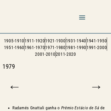
Música em cena
1905-1910
1911-1920
1921-1930
1931-1940
1941-1950
1951-1960
1961-1970
1971-1980
1981-1990
1991-2000
2001-2010
2011-2020
1979
←
→
Radamés Gnattali ganha o
Prêmio Estácio de Sá
de