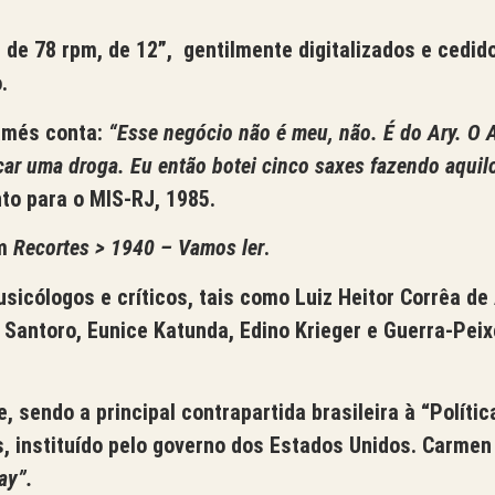
de 78 rpm, de 12”, gentilmente digitalizados e cedid
.
més conta:
“Esse negócio não é meu, não. É do Ary. O 
car uma droga. Eu então botei cinco saxes fazendo aquilo
to para o MIS-RJ, 1985.
em
Recortes > 1940 – Vamos ler
.
cólogos e críticos, tais como Luiz Heitor Corrêa de A
 Santoro, Eunice Katunda, Edino Krieger e Guerra-Peix
endo a principal contrapartida brasileira à “Polític
 instituído pelo governo dos Estados Unidos. Carmen
ay”.