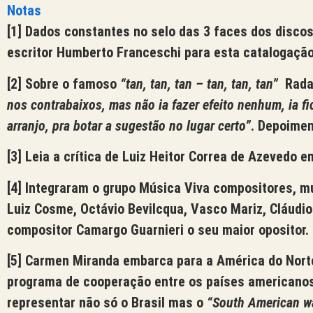
Notas
[1]
Dados constantes no selo das 3 faces dos discos 
escritor Humberto Franceschi para esta catalogação
[2]
Sobre o famoso
“tan, tan, tan – tan, tan, tan”
Rada
nos contrabaixos, mas não ia fazer efeito nenhum, ia fi
arranjo, pra botar a sugestão no lugar certo”
. Depoimen
[3]
Leia a crítica de Luiz Heitor Correa de Azevedo 
[4]
Integraram o grupo Música Viva compositores, musi
Luiz Cosme, Octávio Bevilcqua, Vasco Mariz, Cláudio
compositor Camargo Guarnieri o seu maior opositor.
[5]
Carmen Miranda embarca para a América do Norte, s
programa de cooperação entre os países americanos,
representar não só o Brasil mas o
“South American w