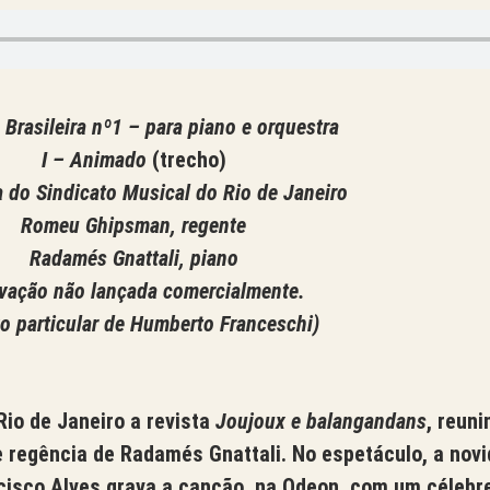
 Brasileira nº1 – para piano e orquestra
I – Animado
(trecho)
 do Sindicato Musical do Rio de Janeiro
Romeu Ghipsman, regente
Radamés Gnattali, piano
vação não lançada comercialmente.
o particular de Humberto Franceschi)
Rio de Janeiro a revista
Joujoux e balangandans
,
reuni
e regência de Radamés Gnattali. No espetáculo, a novi
ancisco Alves grava a canção, na Odeon, com um céleb