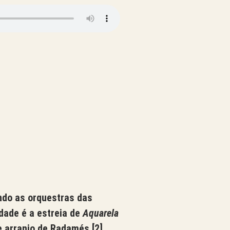
ndo as orquestras das
dade é a estreia de
Aquarela
re arranjo de Radamés
[2]
.