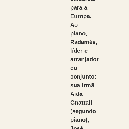
para a
Europa.
Ao
piano,
Radamés,
líder e
arranjador
do
conjunto;
sua irmã
Aída
Gnattali
(segundo
piano),
José