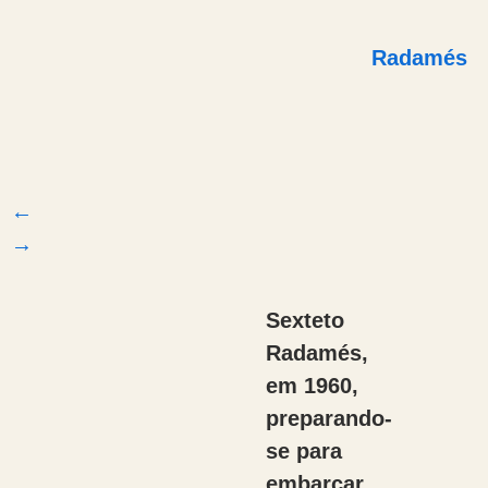
Radamés
←
→
Sexteto
Radamés,
em 1960,
preparando-
se para
embarcar