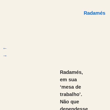
Radamés
←
→
Radamés,
em sua
‘mesa de
trabalho’.
Não que
dependesse