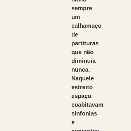
sempre
um
calhamaço
de
partituras
que não
diminuía
nunca.
Naquele
estreito
espaço
coabitavam
sinfonias
e