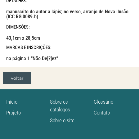
DETALHES:
manuscrito do autor a lápis; no verso, arranjo de Nova ilusão
(ICC RG 0089.b)
DIMENSÕES:
43,1cm x 28,5cm
MARCAS E INSCRIÇÕES:
na página 1 "Não De[?]ez"
Voltar
Início
Sobre os
Glossário
catálogos
Projeto
Contato
Sobre o site