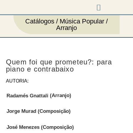
Music & Arts
Press cutouts
Catálogos / Música Popular /
Arranjo
Quem foi que prometeu?: para
piano e contrabaixo
AUTORIA:
(Arranjo)
Radamés Gnattali
(Composição)
Jorge Murad
(Composição)
José Menezes