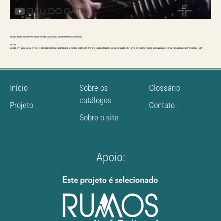
AUTORIA:BAÚ DO GATO [ HTTPS://WWW.YOUTUBE.COM/CHANNEL/UCZRDVKQRHPXJIE3CKZ9IXCG ]
Notas:
Estudo nº 1 para violão (1967), de Radamés Gnattali Dedicado a Turíbio Santos Intérprete: Raphael Rabello, violão Gravado em 1993 no Teatro Franco Zamapri para o programa Ensaio da TV Cultura (SP).
Início
Sobre os
Glossário
catálogos
Projeto
Contato
Sobre o site
Apoio: