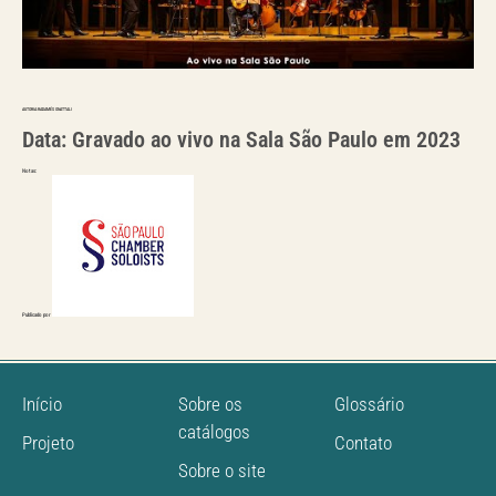
AUTORIA:RADAMÉS GNATTALI
Data: Gravado ao vivo na Sala São Paulo em 2023
Notas:
Publicado por
Início
Sobre os
Glossário
catálogos
Projeto
Contato
Sobre o site