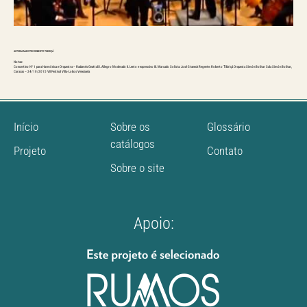
AUTORIA:MAESTRO ROBERTO TIBIRIÇÁ
Notas:
Concertino Nº 1 para Harmônica e Orquestra – Radamés Gnattali I. Allegro Moderado II. Lento e expressivo III. Marcado Solista: José Staneck Regente: Roberto Tibiriçá Orquesta Simón Bolívar Sala Simón Bolívar,
Caracas – 24/10/2015 VII Festival Villa-Lobos Venezuela
Início
Sobre os
Glossário
catálogos
Projeto
Contato
Sobre o site
Apoio: