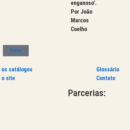
enganoso’.
Por João
Marcos
Coelho
Voltar
 os catálogos
Glossário
 o site
Contato
Parcerias: