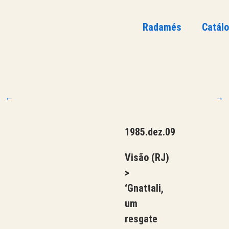
Radamés
Catál
←
→
1985.dez.09
Visão (RJ)
>
‘Gnattali,
um
resgate