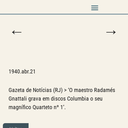
Música em cena
←
→
1940.abr.21
Gazeta de Notícias (RJ) > ‘O maestro Radamés
Gnattali grava em discos Columbia o seu
magnífico Quarteto nº 1’.