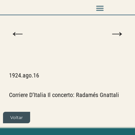
Música em cena
←
→
1924.ago.16
Corriere D’Italia Il concerto: Radamés Gnattali
Voltar