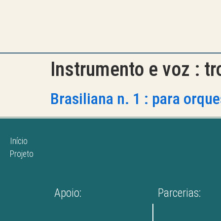
Instrumento e voz :
t
Brasiliana n. 1 : para orqu
Início
Projeto
Apoio:
Parcerias: