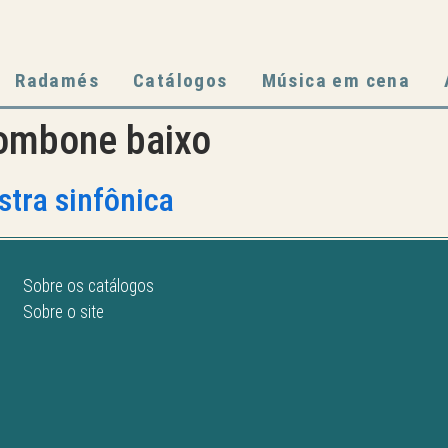
Radamés
Catálogos
Música em cena
rombone baixo
estra sinfônica
Sobre os catálogos
Sobre o site