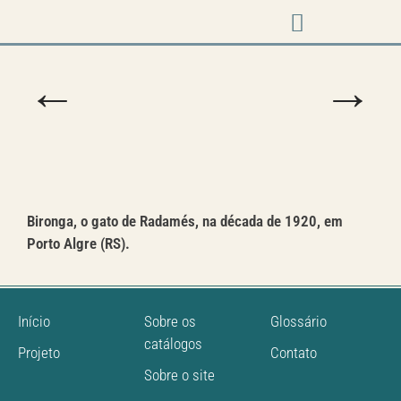
Música em cena
←
→
Bironga, o gato de Radamés, na década de 1920, em
Porto Algre (RS).
Início
Sobre os
Glossário
catálogos
Projeto
Contato
Sobre o site