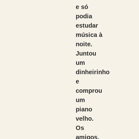
e só
podia
estudar
música à
noite.
Juntou
um
dinheirinho
e
comprou
um
piano
velho.
Os
amigos,