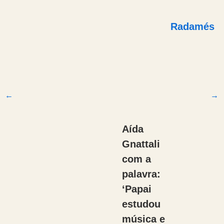
Radamés
←
→
Aída
Gnattali
com a
palavra:
‘Papai
estudou
música e