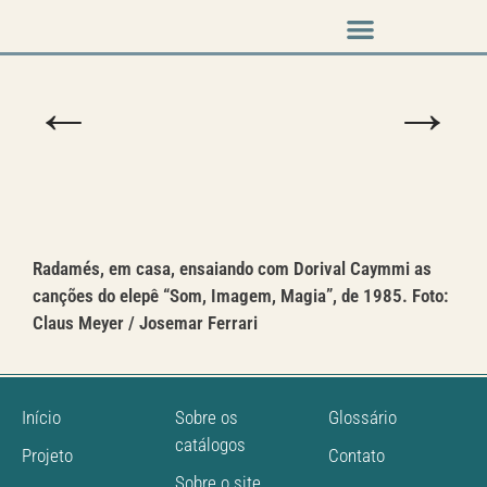
Música em cena
←
→
Radamés, em casa, ensaiando com Dorival Caymmi as
canções do elepê “Som, Imagem, Magia”, de 1985. Foto:
Claus Meyer / Josemar Ferrari
Início
Sobre os
Glossário
catálogos
Projeto
Contato
Sobre o site