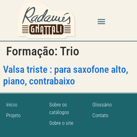
Formação:
Trio
Valsa triste : para saxofone alto,
piano, contrabaixo
Início
Sobre os
Glossário
catálogos
Projeto
Contato
Sobre o site