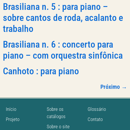
Brasiliana n. 5 : para piano –
sobre cantos de roda, acalanto e
trabalho
Brasiliana n. 6 : concerto para
piano – com orquestra sinfônica
Canhoto : para piano
Próximo
→
Início
Sobre os
Glossário
catálogos
Projeto
Contato
Sobre o site