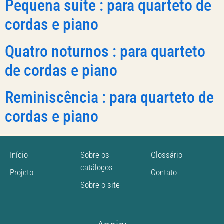
Pequena suíte : para quarteto de
cordas e piano
Quatro noturnos : para quarteto
de cordas e piano
Reminiscência : para quarteto de
cordas e piano
Início
Sobre os
Glossário
catálogos
Projeto
Contato
Sobre o site