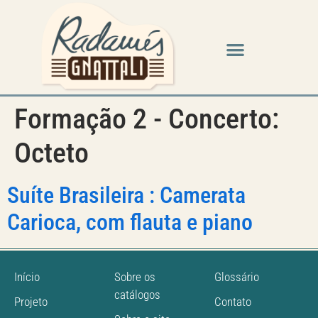
Formação 2 - Concerto:
Octeto
Suíte Brasileira : Camerata
Carioca, com flauta e piano
Início
Sobre os
Glossário
catálogos
Projeto
Contato