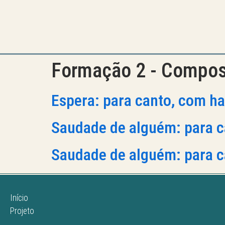
Formação 2 - Compo
Espera: para canto, com h
Saudade de alguém: para c
Saudade de alguém: para c
Início
Projeto