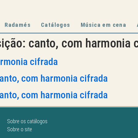
Radamés
Catálogos
Música em cena
sição:
canto, com harmonia c
armonia cifrada
anto, com harmonia cifrada
anto, com harmonia cifrada
Sobre os catálogos
Sobre o site