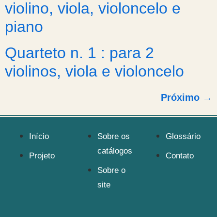
violino, viola, violoncelo e
piano
Quarteto n. 1 : para 2
violinos, viola e violoncelo
Próximo
→
Início
Sobre os
Glossário
catálogos
Projeto
Contato
Sobre o
site