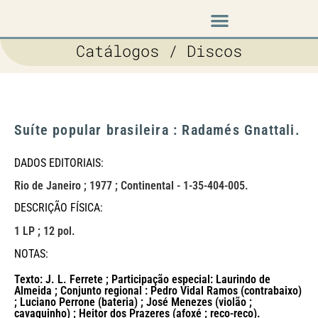
Música em cena
Catálogos / Discos
Suíte popular brasileira : Radamés Gnattali.
DADOS EDITORIAIS:
Rio de Janeiro ; 1977 ; Continental - 1-35-404-005.
DESCRIÇÃO FÍSICA:
1 LP ; 12 pol.
NOTAS:
Texto: J. L. Ferrete ; Participação especial: Laurindo de
Almeida ; Conjunto regional : Pedro Vidal Ramos (contrabaixo)
; Luciano Perrone (bateria) ; José Menezes (violão ;
cavaquinho) ; Heitor dos Prazeres (afoxé ; reco-reco).