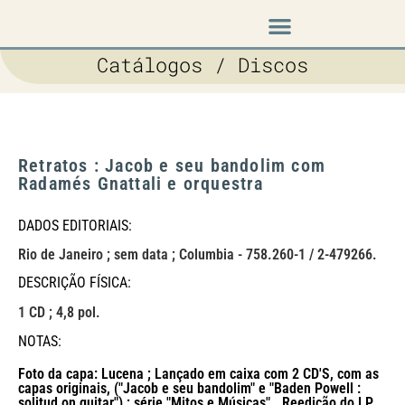
Música em cena
Catálogos / Discos
Retratos : Jacob e seu bandolim com
Radamés Gnattali e orquestra
DADOS EDITORIAIS:
Rio de Janeiro ; sem data ; Columbia - 758.260-1 / 2-479266.
DESCRIÇÃO FÍSICA:
1 CD ; 4,8 pol.
NOTAS:
Foto da capa: Lucena ; Lançado em caixa com 2 CD'S, com as
capas originais, ("Jacob e seu bandolim" e "Baden Powell :
solitud on guitar") ; série "Mitos e Músicas" . Reedição do LP