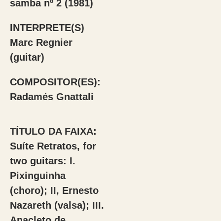
samba nº 2 (1981)
INTERPRETE(S)
Marc Regnier
(guitar)
COMPOSITOR(ES):
Radamés Gnattali
TÍTULO DA FAIXA:
Suíte Retratos, for
two guitars: I.
Pixinguinha
(choro); II, Ernesto
Nazareth (valsa); III.
Anacleto de