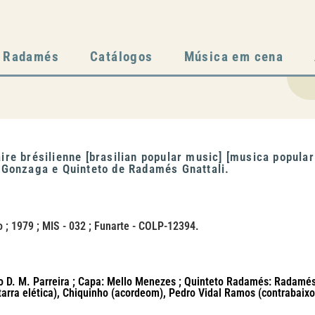
Radamés
Catálogos
Música em cena
ire brésilienne [brasilian popular music] [musica popul
 Gonzaga e Quinteto de Radamés Gnattali.
o ; 1979 ; MIS - 032 ; Funarte - COLP-12394.
o D. M. Parreira ; Capa: Mello Menezes ; Quinteto Radamés: Radamés G
arra elética), Chiquinho (acordeom), Pedro Vidal Ramos (contrabaixo)