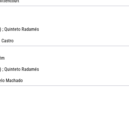
ittencourt
) ; Quinteto Radamés
 Castro
uém
) ; Quinteto Radamés
elo Machado