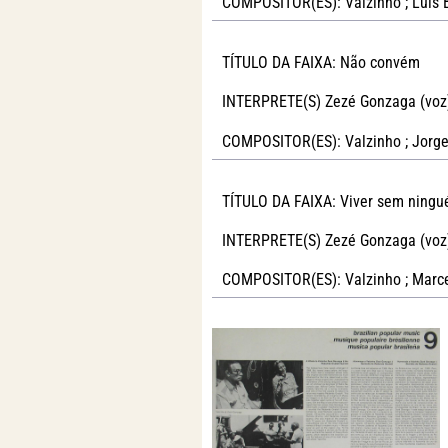
COMPOSITOR(ES): Valzinho ; Luís B
TÍTULO DA FAIXA: Não convém
INTERPRETE(S) Zezé Gonzaga (voz
COMPOSITOR(ES): Valzinho ; Jorge
TÍTULO DA FAIXA: Viver sem ning
INTERPRETE(S) Zezé Gonzaga (voz
COMPOSITOR(ES): Valzinho ; Marc