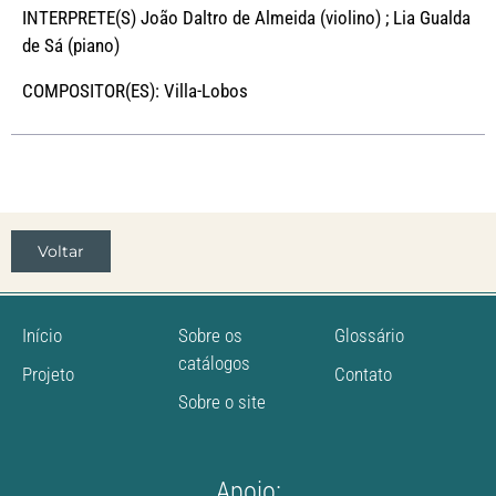
INTERPRETE(S) João Daltro de Almeida (violino) ; Lia Gualda
de Sá (piano)
COMPOSITOR(ES): Villa-Lobos
Voltar
Início
Sobre os
Glossário
catálogos
Projeto
Contato
Sobre o site
Apoio: