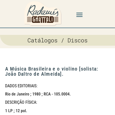
Música em cena
Catálogos / Discos
A Música Brasileira e o violino [solista:
João Daltro de Almeida].
DADOS EDITORIAIS:
Rio de Janeiro ; 1980 ; RCA - 105.0004.
DESCRIÇÃO FÍSICA:
1 LP ; 12 pol.