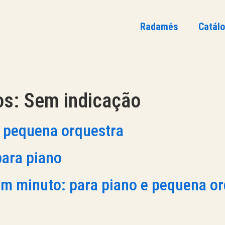
Radamés
Catál
os:
Sem indicação
a pequena orquestra
para piano
 um minuto: para piano e pequena o