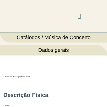
Música em cena
Catálogos / Música de Concerto
Dados gerais
Valsas para piano solo
Descrição Física
MATERIAL: