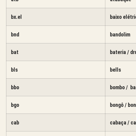
bx.el
baixo elétri
bnd
bandolim
bat
bateria / d
bls
bells
bbo
bombo / ba
bgo
bongô / bo
cab
cabaça / c