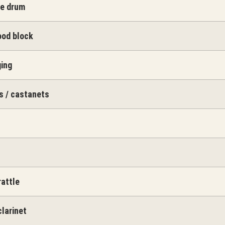
re drum
ood block
ging
s / castanets
rattle
clarinet