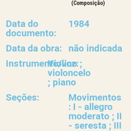
(Composição)
Data do
1984
documento:
Data da obra:
não indicada
Instrumento/voz:
Violino ;
violoncelo
; piano
Seções:
Movimentos
: I - allegro
moderato ; II
- seresta ; III