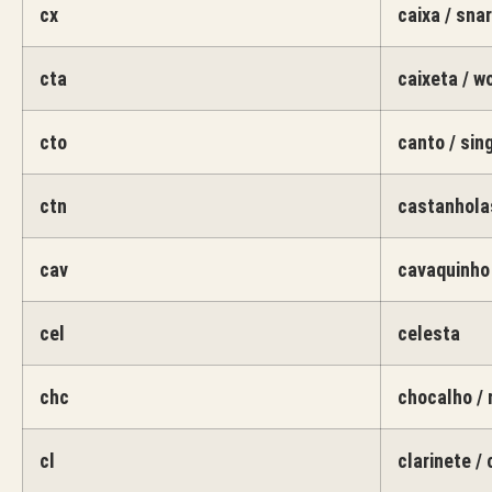
cx
caixa / sna
cta
caixeta / w
cto
canto / sin
ctn
castanhola
cav
cavaquinho
cel
celesta
chc
chocalho / 
cl
clarinete / 