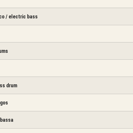
co / electric bass
rums
ss drum
ngos
abassa