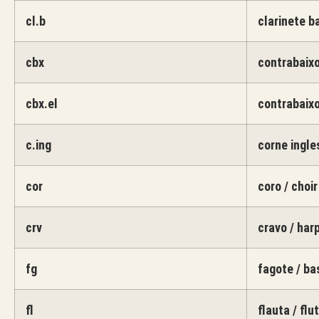
cl.b
clarinete ba
cbx
contrabaixo
cbx.el
contrabaixo
c.ing
corne ingle
cor
coro / choir
crv
cravo / har
fg
fagote / b
fl
flauta / flu