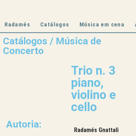
Radamés
Catálogos
Música em cena
Catálogos / Música de
Concerto
Trio n. 3
piano,
violino e
cello
Autoria:
Radamés Gnattali