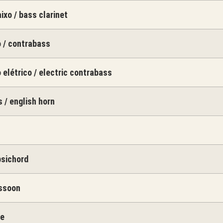
ixo / bass clarinet
 / contrabass
 elétrico / electric contrabass
s / english horn
psichord
assoon
te