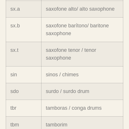
sx.a
saxofone alto/ alto saxophone
sx.b
saxofone barítono/ baritone
saxophone
sx.t
saxofone tenor / tenor
saxophone
sin
sinos / chimes
sdo
surdo / surdo drum
tbr
tamboras / conga drums
tbm
tamborim