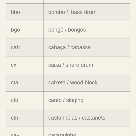
bbo
bombo / bass drum
bgo
bongô / bongos
cab
cabaça / cabassa
cx
caixa / snare drum
cta
caixeta / wood block
cto
canto / singing
ctn
castanholas / castanets
cav
cavaquinho