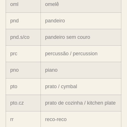
oml
omelê
pnd
pandeiro
pnd.s/co
pandeiro sem couro
prc
percussão / percussion
pno
piano
pto
prato / cymbal
pto.cz
prato de cozinha / kitchen plate
rr
reco-reco