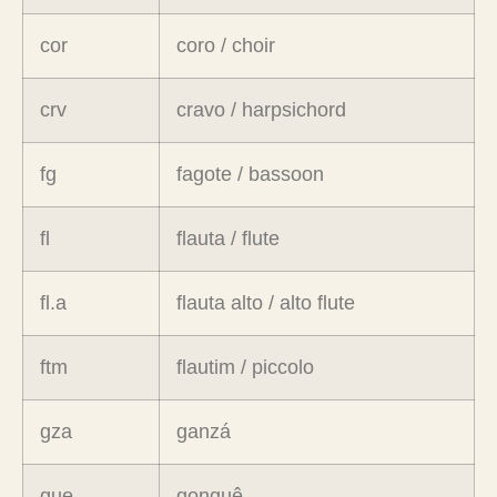
cor
coro / choir
crv
cravo / harpsichord
fg
fagote / bassoon
fl
flauta / flute
fl.a
flauta alto / alto flute
ftm
flautim / piccolo
gza
ganzá
gue
gonguê