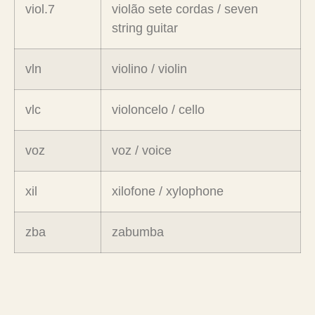
viol.7
violão sete cordas / seven
string guitar
vln
violino / violin
vlc
violoncelo / cello
voz
voz / voice
xil
xilofone / xylophone
zba
zabumba