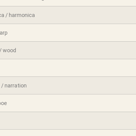
a / harmonica
harp
/ wood
/ narration
boe