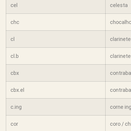
cel
celesta
chc
chocalho 
cl
clarinete
cl.b
clarinete
cbx
contraba
cbx.el
contrabai
c.ing
corne ing
cor
coro / ch