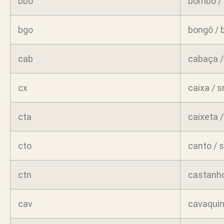
bbo
bombo /
bgo
bongô / 
cab
cabaça 
cx
caixa / 
cta
caixeta 
cto
canto / s
ctn
castanho
cav
cavaqui