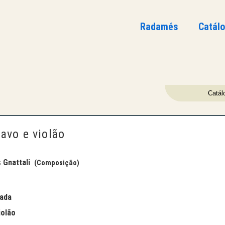
Radamés
Catál
Catál
avo e violão
Gnattali
(Composição)
cada
iolão