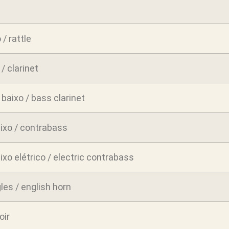
/ rattle
 / clarinet
 baixo / bass clarinet
ixo / contrabass
xo elétrico / electric contrabass
les / english horn
oir