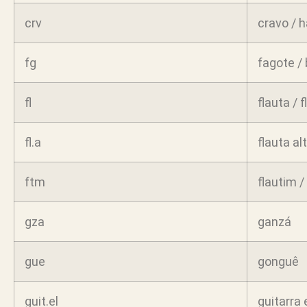
crv
cravo / 
fg
fagote /
fl
flauta / f
fl.a
flauta alt
ftm
flautim /
gza
ganzá
gue
gonguê
guit.el
guitarra 