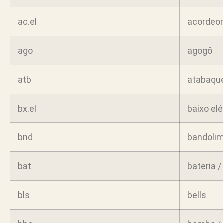
ac.el
acordeom
ago
agogô
atb
atabaqu
bx.el
baixo elé
bnd
bandoli
bat
bateria 
bls
bells