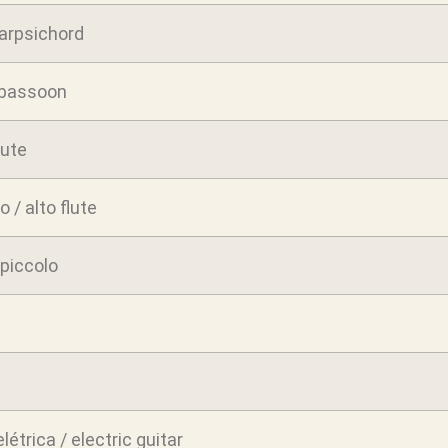
harpsichord
 bassoon
lute
o / alto flute
 piccolo
elétrica / electric guitar