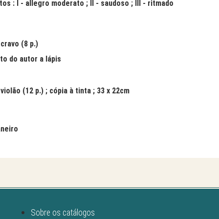
s : I - allegro moderato ; II - saudoso ; III - ritmado
cravo (8 p.)
to do autor a lápis
violão (12 p.) ; cópia à tinta ; 33 x 22cm
aneiro
Sobre os catálogos