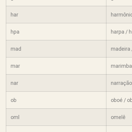
har
harmônic
hpa
harpa / 
mad
madeira 
mar
marimba
nar
narração 
ob
oboé / o
oml
omelê