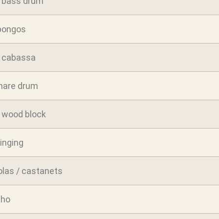
 bass drum
bongos
/ cabassa
snare drum
/ wood block
inging
las / castanets
nho