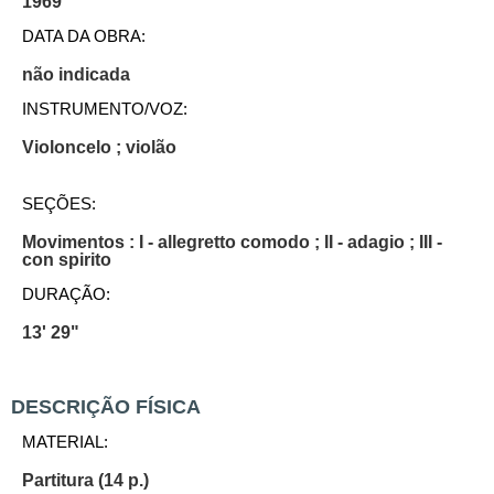
1969
DATA DA OBRA:
não indicada
INSTRUMENTO/VOZ:
Violoncelo ; violão
SEÇÕES:
Movimentos : I - allegretto comodo ; II - adagio ; III -
con spirito
DURAÇÃO:
13' 29"
DESCRIÇÃO FÍSICA
MATERIAL:
Partitura (14 p.)