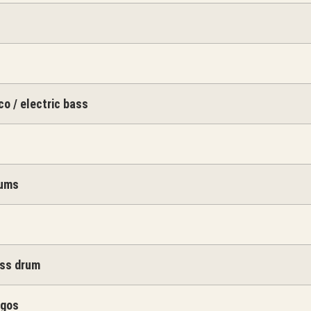
co / electric bass
rums
ss drum
ngos