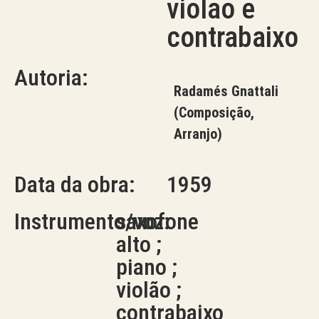
violão e
contrabaixo
Autoria:
Radamés Gnattali
(Composição,
Arranjo)
Data da obra:
1959
Instrumento/voz:
saxofone
alto ;
piano ;
violão ;
contrabaixo