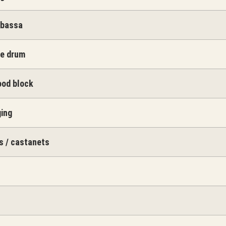
abassa
re drum
ood block
ging
s / castanets