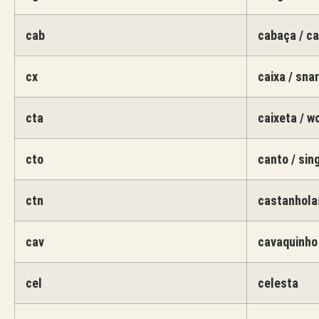
cab
cabaça / c
cx
caixa / sna
cta
caixeta / w
cto
canto / sin
ctn
castanhola
cav
cavaquinho
cel
celesta