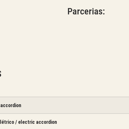
Parcerias:
S
 accordion
étrico / electric accordion