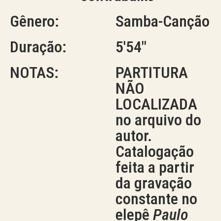
Gênero:
Samba-Canção
Duração:
5'54"
NOTAS:
PARTITURA
NÃO
LOCALIZADA
no arquivo do
autor.
Catalogação
feita a partir
da gravação
constante no
elepê
Paulo