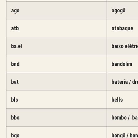
ago
agogô
atb
atabaque
bx.el
baixo elétri
bnd
bandolim
bat
bateria / d
bls
bells
bbo
bombo / ba
bgo
bongô / bo