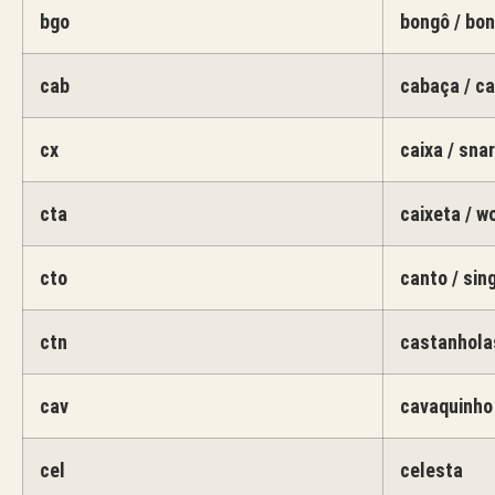
bgo
bongô / bo
cab
cabaça / c
cx
caixa / sna
cta
caixeta / w
cto
canto / sin
ctn
castanhola
cav
cavaquinho
cel
celesta