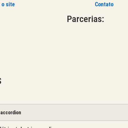
 o site
Contato
Parcerias:
S
 accordion