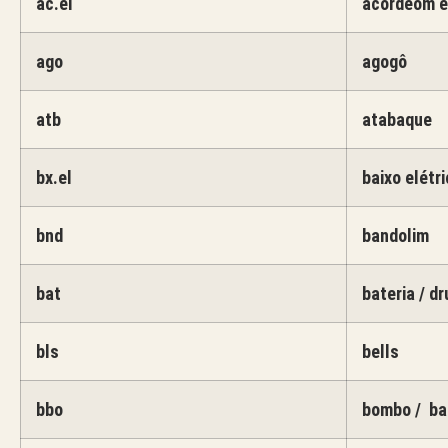
ac.el
acordeom el
ago
agogô
atb
atabaque
bx.el
baixo elétri
bnd
bandolim
bat
bateria / d
bls
bells
bbo
bombo / ba