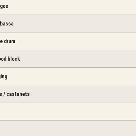
ngos
abassa
re drum
ood block
ging
s / castanets