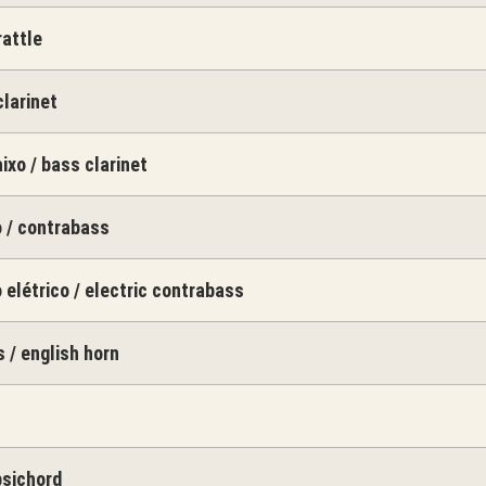
rattle
clarinet
ixo / bass clarinet
 / contrabass
 elétrico / electric contrabass
s / english horn
psichord