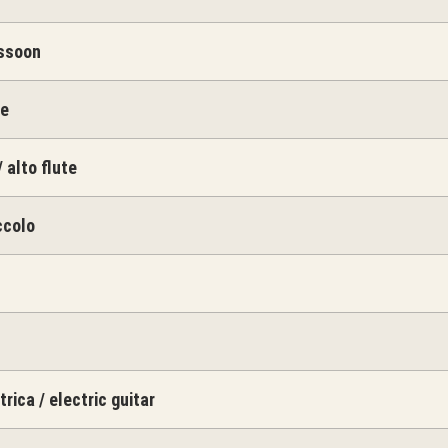
assoon
te
/ alto flute
ccolo
trica / electric guitar