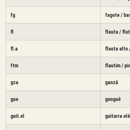
fg
fagote / b
fl
flauta / flu
fl.a
flauta alto 
ftm
flautim / pi
gza
ganzá
gue
gonguê
guit.el
guitarra elé