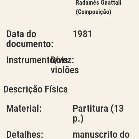
Radamés Gnattali
(Composição)
Data do
1981
documento:
Instrumento/voz:
Dois
violões
Descrição Física
Material:
Partitura (13
p.)
Detalhes:
manuscrito do