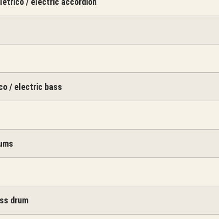
étrico / electric accordion
co / electric bass
rums
ss drum