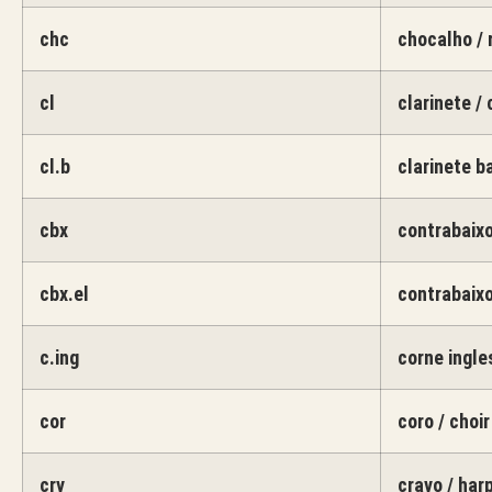
chc
chocalho / 
cl
clarinete / 
cl.b
clarinete ba
cbx
contrabaixo
cbx.el
contrabaixo
c.ing
corne ingle
cor
coro / choir
crv
cravo / har