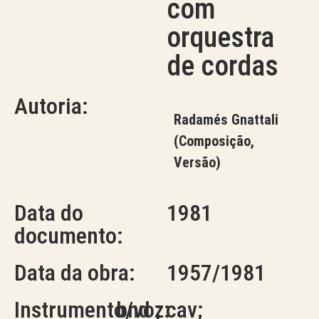
com
orquestra
de cordas
Autoria:
Radamés Gnattali
(Composição,
Versão)
Data do
1981
documento:
Data da obra:
1957/1981
Instrumento/voz:
bnd ; cav;