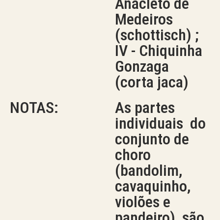
Anacleto de
Medeiros
(schottisch) ;
IV - Chiquinha
Gonzaga
(corta jaca)
NOTAS:
As partes
individuais do
conjunto de
choro
(bandolim,
cavaquinho,
violões e
pandeiro) são