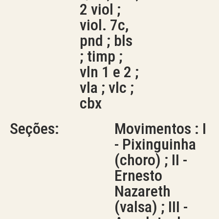
2 viol ;
viol. 7c,
pnd ; bls
; timp ;
vln 1 e 2 ;
vla ; vlc ;
cbx
Seções:
Movimentos : I
- Pixinguinha
(choro) ; II -
Ernesto
Nazareth
(valsa) ; III -