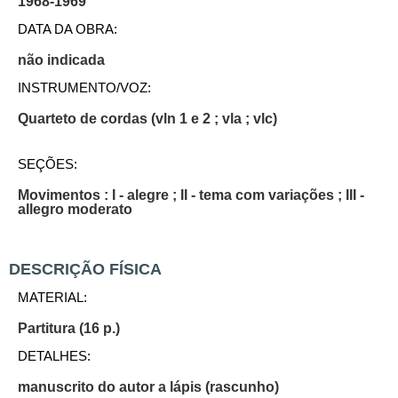
1968-1969
DATA DA OBRA:
não indicada
INSTRUMENTO/VOZ:
Quarteto de cordas (vln 1 e 2 ; vla ; vlc)
SEÇÕES:
Movimentos : I - alegre ; II - tema com variações ; III -
allegro moderato
DESCRIÇÃO FÍSICA
MATERIAL:
Partitura (16 p.)
DETALHES:
manuscrito do autor a lápis (rascunho)