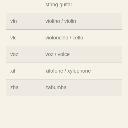
string guitar
vln
violino / violin
vlc
violoncelo / cello
voz
voz / voice
xil
xilofone / xylophone
zba
zabumba