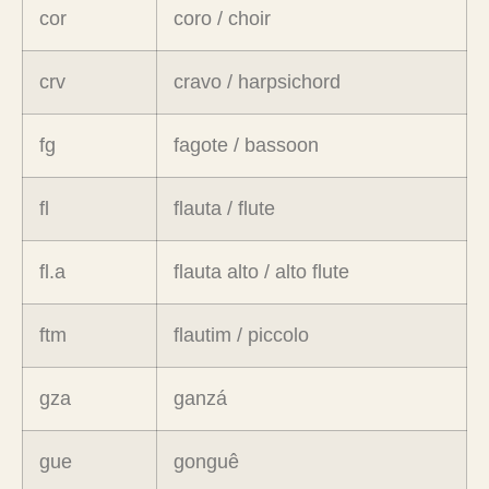
cor
coro / choir
crv
cravo / harpsichord
fg
fagote / bassoon
fl
flauta / flute
fl.a
flauta alto / alto flute
ftm
flautim / piccolo
gza
ganzá
gue
gonguê