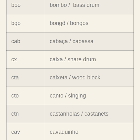
bbo
bombo / bass drum
bgo
bongô / bongos
cab
cabaça / cabassa
cx
caixa / snare drum
cta
caixeta / wood block
cto
canto / singing
ctn
castanholas / castanets
cav
cavaquinho