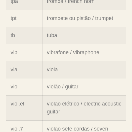
tpa
trompa / french horn
tpt
trompete ou pistão / trumpet
tb
tuba
vib
vibrafone / vibraphone
vla
viola
viol
violão / guitar
viol.el
violão elétrico / electric acoustic
guitar
viol.7
violão sete cordas / seven