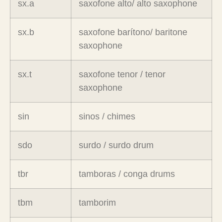
sx.a
saxofone alto/ alto saxophone
sx.b
saxofone barítono/ baritone
saxophone
sx.t
saxofone tenor / tenor
saxophone
sin
sinos / chimes
sdo
surdo / surdo drum
tbr
tamboras / conga drums
tbm
tamborim