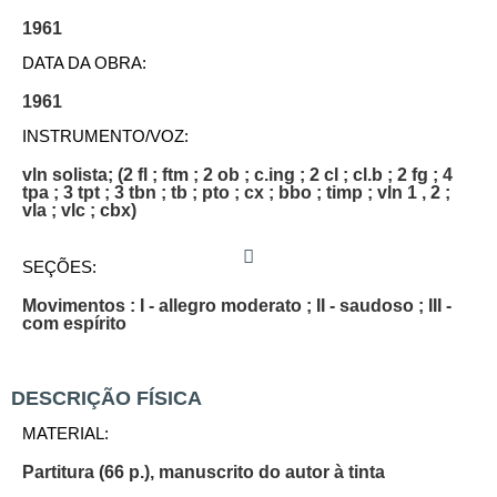
1961
DATA DA OBRA:
1961
INSTRUMENTO/VOZ:
vln solista; (2 fl ; ftm ; 2 ob ; c.ing ; 2 cl ; cl.b ; 2 fg ; 4
tpa ; 3 tpt ; 3 tbn ; tb ; pto ; cx ; bbo ; timp ; vln 1 , 2 ;
vla ; vlc ; cbx)
SEÇÕES:
Movimentos : I - allegro moderato ; II - saudoso ; III -
com espírito
DESCRIÇÃO FÍSICA
MATERIAL:
Partitura (66 p.), manuscrito do autor à tinta