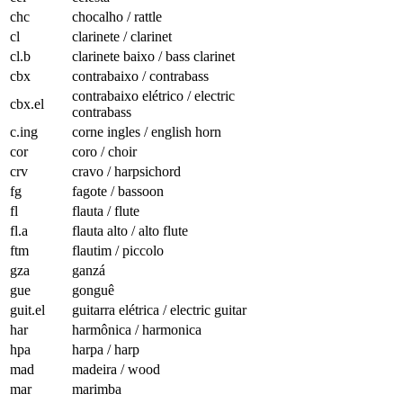
chc
chocalho / rattle
cl
clarinete / clarinet
cl.b
clarinete baixo / bass clarinet
cbx
contrabaixo / contrabass
contrabaixo elétrico / electric
cbx.el
contrabass
c.ing
corne ingles / english horn
cor
coro / choir
crv
cravo / harpsichord
fg
fagote / bassoon
fl
flauta / flute
fl.a
flauta alto / alto flute
ftm
flautim / piccolo
gza
ganzá
gue
gonguê
guit.el
guitarra elétrica / electric guitar
har
harmônica / harmonica
hpa
harpa / harp
mad
madeira / wood
mar
marimba