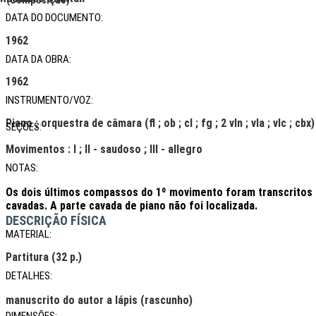
(Composição)
DATA DO DOCUMENTO:
1962
DATA DA OBRA:
1962
INSTRUMENTO/VOZ:
Piano ; orquestra de câmara (fl ; ob ; cl ; fg ; 2 vln ; vla ; vlc ; cbx)
SEÇÕES:
Movimentos : I ; II - saudoso ; III - allegro
NOTAS:
Os dois últimos compassos do 1º movimento foram transcritos p
cavadas. A parte cavada de piano não foi localizada.
DESCRIÇÃO FÍSICA
MATERIAL:
Partitura (32 p.)
DETALHES:
manuscrito do autor a lápis (rascunho)
DIMENSÕES: