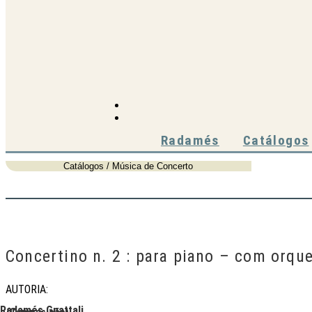
Ir
para
o
conteúdo
Radamés
Catálogos
Catálogos / Música de Concerto
Concertino n. 2 : para piano – com orqu
AUTORIA:
Radamés Gnattali