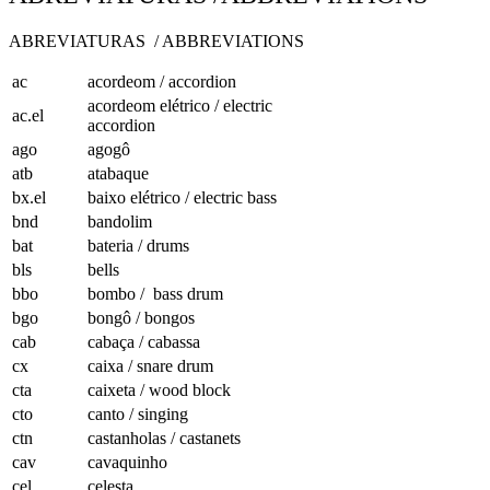
ABREVIATURAS / ABBREVIATIONS
ac
acordeom / accordion
acordeom elétrico / electric
ac.el
accordion
ago
agogô
atb
atabaque
bx.el
baixo elétrico / electric bass
bnd
bandolim
bat
bateria / drums
bls
bells
bbo
bombo / bass drum
bgo
bongô / bongos
cab
cabaça / cabassa
cx
caixa / snare drum
cta
caixeta / wood block
cto
canto / singing
ctn
castanholas / castanets
cav
cavaquinho
cel
celesta