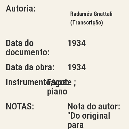
Autoria:
Radamés Gnattali
(Transcrição)
Data do
1934
documento:
Data da obra:
1934
Instrumento/voz:
Fagote ;
piano
NOTAS:
Nota do autor:
"Do original
para