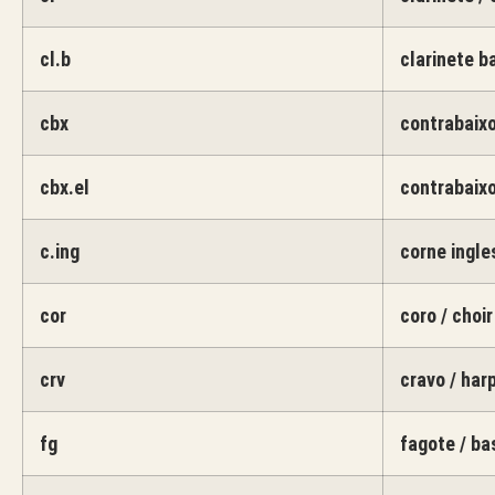
cl.b
clarinete ba
cbx
contrabaixo
cbx.el
contrabaixo
c.ing
corne ingle
cor
coro / choir
crv
cravo / har
fg
fagote / b