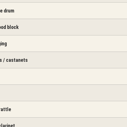
re drum
ood block
ging
s / castanets
rattle
clarinet