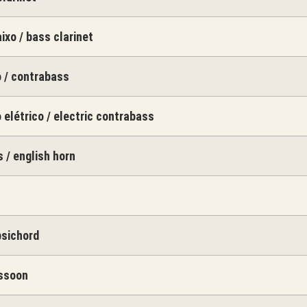
ixo / bass clarinet
 / contrabass
 elétrico / electric contrabass
s / english horn
psichord
assoon