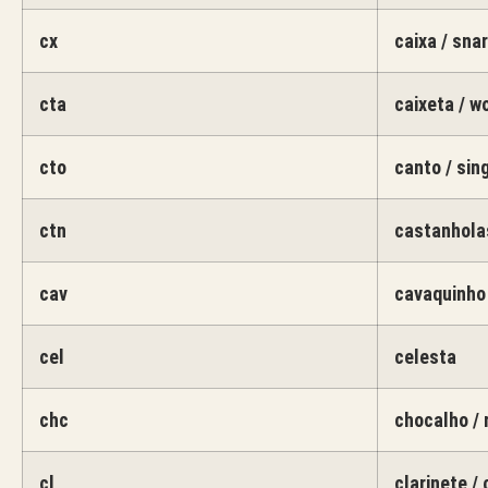
cx
caixa / sna
cta
caixeta / w
cto
canto / sin
ctn
castanhola
cav
cavaquinho
cel
celesta
chc
chocalho / 
cl
clarinete / 