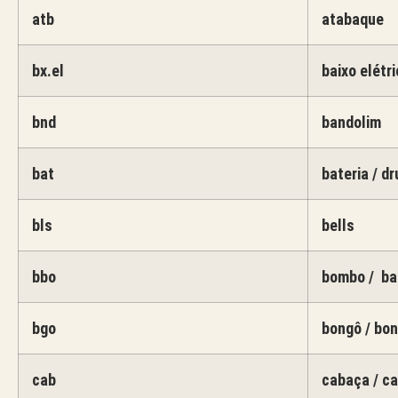
atb
atabaque
bx.el
baixo elétri
bnd
bandolim
bat
bateria / d
bls
bells
bbo
bombo / ba
bgo
bongô / bo
cab
cabaça / c