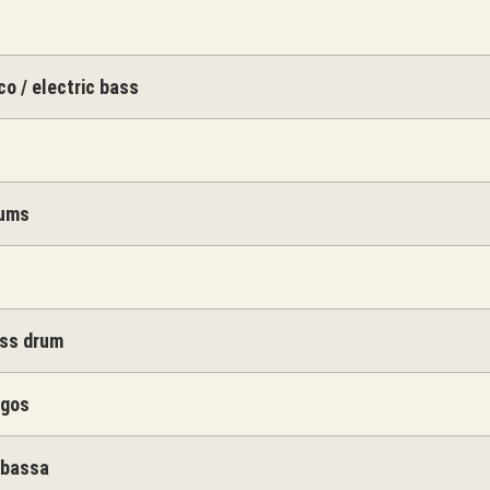
co / electric bass
rums
ss drum
ngos
abassa