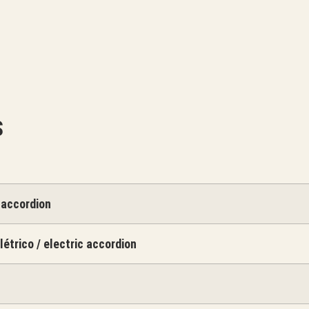
S
 accordion
étrico / electric accordion