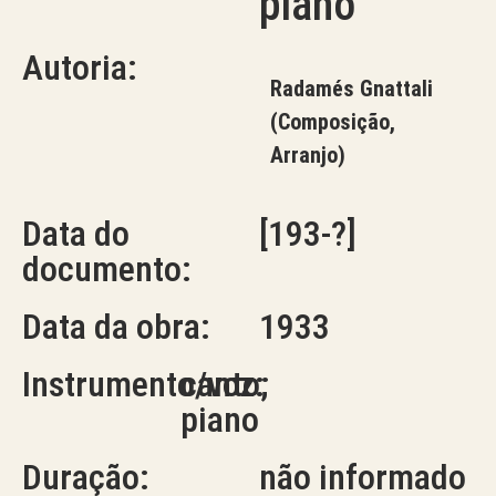
piano
Autoria:
Radamés Gnattali
(Composição,
Arranjo)
Data do
[193-?]
documento:
Data da obra:
1933
Instrumento/voz:
canto;
piano
Duração:
não informado