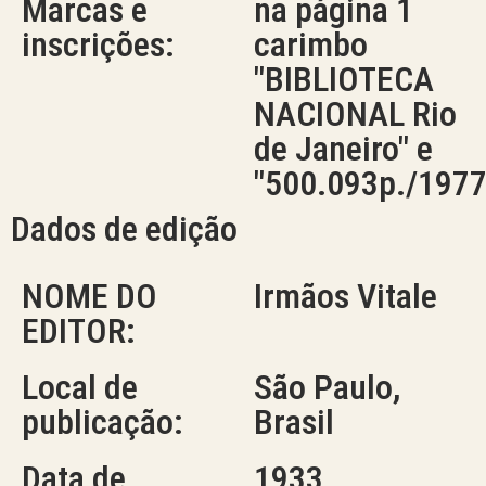
Marcas e
na página 1
inscrições:
carimbo
"BIBLIOTECA
NACIONAL Rio
de Janeiro" e
"500.093p./1977
Dados de edição
NOME DO
Irmãos Vitale
EDITOR:
Local de
São Paulo,
publicação:
Brasil
Data de
1933