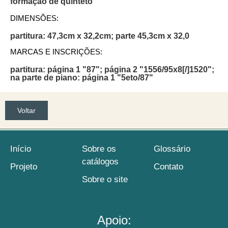
formação de quinteto
DIMENSÕES:
partitura: 47,3cm x 32,2cm; parte 45,3cm x 32,0
MARCAS E INSCRIÇÕES:
partitura: página 1 "87"; página 2 "1556/95x8[/]1520";
na parte de piano: página 1 "5eto/87"
Voltar
Início
Sobre os
Glossário
catálogos
Projeto
Contato
Sobre o site
Apoio: