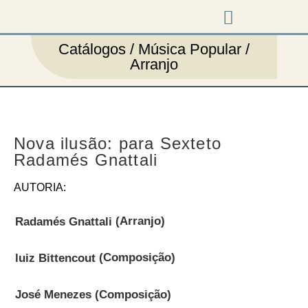
Música em cena
Catálogos / Música Popular /
Arranjo
Nova ilusão: para Sexteto
Radamés Gnattali
AUTORIA:
(Arranjo)
Radamés Gnattali
(Composição)
luiz Bittencout
(Composição)
José Menezes