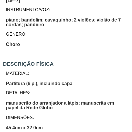
[19--?]
INSTRUMENTO/VOZ:
piano; bandolim; cavaquinho; 2 violões; violão de 7
cordas; pandeiro
GÊNERO:
Choro
DESCRIÇÃO FÍSICA
MATERIAL:
Partitura (6 p.), incluindo capa
DETALHES:
manuscrito do arranjador a lápis; manuscrita em
papel da Rede Globo
DIMENSÕES:
45,4cm x 32,0cm