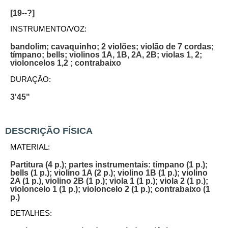
[19--?]
INSTRUMENTO/VOZ:
bandolim; cavaquinho; 2 violões; violão de 7 cordas;
tímpano; bells; violinos 1A, 1B, 2A, 2B; violas 1, 2;
violoncelos 1,2 ; contrabaixo
DURAÇÃO:
3'45"
DESCRIÇÃO FÍSICA
MATERIAL:
Partitura (4 p.); partes instrumentais: tímpano (1 p.);
bells (1 p.); violino 1A (2 p.); violino 1B (1 p.); violino
2A (1 p.), violino 2B (1 p.); viola 1 (1 p.); viola 2 (1 p.);
violoncelo 1 (1 p.); violoncelo 2 (1 p.); contrabaixo (1
p.)
DETALHES: