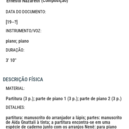
(Composição)
Ernesto Nazareth
DATA DO DOCUMENTO:
[19--?]
INSTRUMENTO/VOZ:
piano; piano
DURAÇÃO:
3' 10''
DESCRIÇÃO FÍSICA
MATERIAL:
Partitura (3 p.); parte de piano 1 (3 p.); parte de piano 2 (3 p.)
DETALHES:
partitura: manuscrito do arranjador a lápis; partes: manuscrito
de Aída Gnattali à tinta; a partitura encontra-se em uma
espécie de caderno junto com os arranjos Nenê: para piano