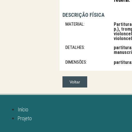
federal.
DESCRIÇÃO FÍSICA
MATERIAL:
Partitura
p.), tromp
violoncel
violoncel
DETALHES:
partitura
manuscrit
DIMENSÕES:
partitur
Voltar
Início
Projeto