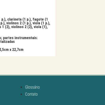
 p.), clarineta (1 p.), fagote (1
.), violinos 2 (1 p.), viola (1 p.),
1 (2), violinos 2 (2), viola (1),
o; partes instrumentais:
italizadas
32,5cm x 22,7cm
Glossário
Contato