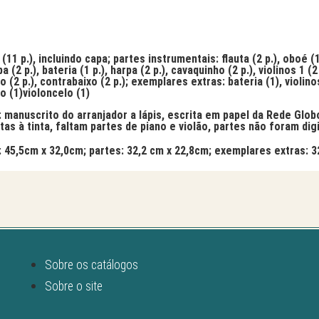
 (11 p.), incluindo capa; partes instrumentais: flauta (2 p.), oboé (1
a (2 p.), bateria (1 p.), harpa (2 p.), cavaquinho (2 p.), violinos 1 (2 p
o (2 p.), contrabaixo (2 p.); exemplares extras: bateria (1), violinos 
o (1)violoncelo (1)
: manuscrito do arranjador a lápis, escrita em papel da Rede Glob
as à tinta, faltam partes de piano e violão, partes não foram dig
a: 45,5cm x 32,0cm; partes: 32,2 cm x 22,8cm; exemplares extras: 
Sobre os catálogos
Sobre o site