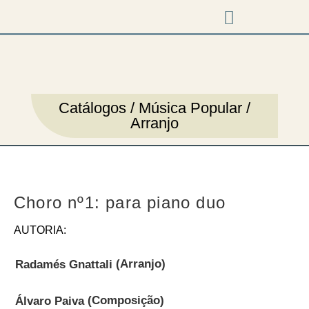
Música em cena
Catálogos / Música Popular /
Arranjo
Choro nº1: para piano duo
AUTORIA:
(Arranjo)
Radamés Gnattali
(Composição)
Álvaro Paiva